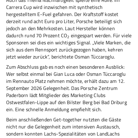
Auch das Thema Nachhaltigkeit spielte eine Rolle. Im
Carrera Cup wird inzwischen mit synthetisch
hergestelltem E-Fuel gefahren. Der Kraftstoff kostet
derzeit rund acht Euro pro Liter, Porsche beteiligt sich
jedoch an den Mehrkosten. Laut Hersteller können
dadurch rund 70 Prozent CO
eingespart werden. Für viele
2
Sponsoren sei dies ein wichtiges Signal. „Viele Marken, die
sich aus dem Rennsport zurückgezogen haben, kehren
jetzt wieder zurück“, berichtete Osman Tüccaroglu.
Zum Abschluss gab es noch einen besonderen Ausblick:
Wer selbst einmal bei Gian Luca oder Osman Tüccaroglu
im Rennauto Platz nehmen möchte, erhält dazu am 12.
September 2026 Gelegenheit. Das Porsche Zentrum
Paderborn lädt Mitglieder des Marketing Clubs
Ostwestfalen-Lippe auf den Bilster Berg bei Bad Driburg
ein. Eine schnelle Anmeldung empfiehlt sich.
Beim anschließenden Get-together nutzten die Gäste
nicht nur die Gelegenheit zum intensiven Austausch,
sondern konnten Lachs-Spezialitäten von LandLachs