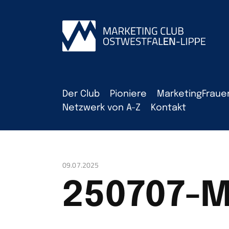
Der Club
Pioniere
MarketingFraue
Netzwerk von A-Z
Kontakt
09.07.2025
250707-M