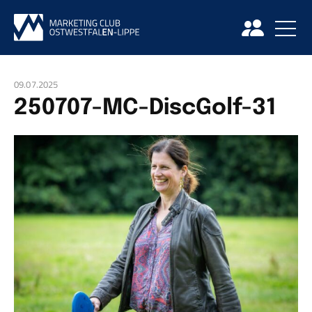
09.07.2025
250707-MC-DiscGolf-31