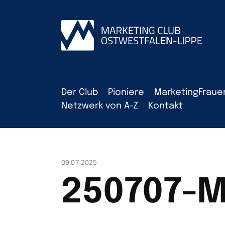
Der Club
Pioniere
MarketingFraue
Netzwerk von A-Z
Kontakt
09.07.2025
250707-M