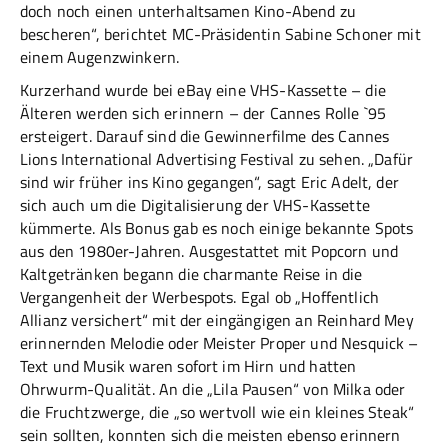
doch noch einen unterhaltsamen Kino-Abend zu
bescheren“, berichtet MC-Präsidentin Sabine Schoner mit
einem Augenzwinkern.
Kurzerhand wurde bei eBay eine VHS-Kassette – die
Älteren werden sich erinnern – der Cannes Rolle `95
ersteigert. Darauf sind die Gewinnerfilme des Cannes
Lions International Advertising Festival zu sehen. „Dafür
sind wir früher ins Kino gegangen“, sagt Eric Adelt, der
sich auch um die Digitalisierung der VHS-Kassette
kümmerte. Als Bonus gab es noch einige bekannte Spots
aus den 1980er-Jahren. Ausgestattet mit Popcorn und
Kaltgetränken begann die charmante Reise in die
Vergangenheit der Werbespots. Egal ob „Hoffentlich
Allianz versichert“ mit der eingängigen an Reinhard Mey
erinnernden Melodie oder Meister Proper und Nesquick –
Text und Musik waren sofort im Hirn und hatten
Ohrwurm-Qualität. An die „Lila Pausen“ von Milka oder
die Fruchtzwerge, die „so wertvoll wie ein kleines Steak“
sein sollten, konnten sich die meisten ebenso erinnern