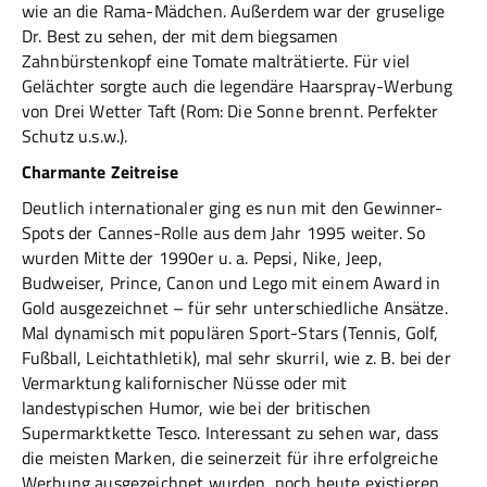
wie an die Rama-Mädchen. Außerdem war der gruselige
Dr. Best zu sehen, der mit dem biegsamen
Zahnbürstenkopf eine Tomate malträtierte. Für viel
Gelächter sorgte auch die legendäre Haarspray-Werbung
von Drei Wetter Taft (Rom: Die Sonne brennt. Perfekter
Schutz u.s.w.).
Charmante Zeitreise
Deutlich internationaler ging es nun mit den Gewinner-
Spots der Cannes-Rolle aus dem Jahr 1995 weiter. So
wurden Mitte der 1990er u. a. Pepsi, Nike, Jeep,
Budweiser, Prince, Canon und Lego mit einem Award in
Gold ausgezeichnet – für sehr unterschiedliche Ansätze.
Mal dynamisch mit populären Sport-Stars (Tennis, Golf,
Fußball, Leichtathletik), mal sehr skurril, wie z. B. bei der
Vermarktung kalifornischer Nüsse oder mit
landestypischen Humor, wie bei der
britischen
Supermarktkette Tesco. Interessant zu sehen war, dass
die meisten Marken, die seinerzeit für ihre erfolgreiche
Werbung ausgezeichnet wurden, noch heute existieren.