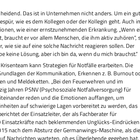
cheidend. Das ist in Unternehmen nicht anders. Um ein gu
Gespür, wie es dem Kollegen oder der Kollegin geht. Auch i
tionen, wie einer ernstzunehmenden Erkrankung. „Wenn e
t, braucht er vor allem Menschen, die ihm aktiv zuhören“, 
 wie sie auf eine solche Nachricht reagieren sollen. Der
be keine Lösung, aber ich bin da, wenn du mich brauchst.“
isenteam kann Strategien für Notfälle erarbeiten. Die
 Grundlagen der Kommunikation, Erkennen z. B. Burnout o
men und Meldeketten. „Bei den Feuerwehren und im
zig Jahren PSNV (Psychosoziale Notfallversorgung) für
Miteinander reden und die Emotionen auffangen, um
einheiten auf schwierige Lagen vorbereitet zu werden, das
erichtet der Einsatzleiter, der als Fachberater für
00 Einsatzkräfte nach beklemmenden Unglücks-Eindrücken
 2015 nach dem Absturz der Germanwings-Maschine, als di
uf Nachrichten warteten, ob es Überlebende gegeben hat.