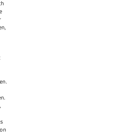
ch
e
r
en,
t
n
en.
en.
,
as
ion