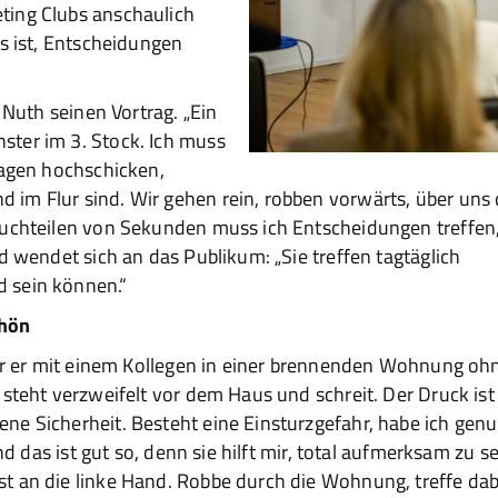
ting Clubs anschaulich
es ist, Entscheidungen
 Nuth seinen Vortrag. „Ein
ter im 3. Stock. Ich muss
wagen hochschicken,
im Flur sind. Wir gehen rein, robben vorwärts, über uns 
ruchteilen von Sekunden muss ich Entscheidungen treffen
d wendet sich an das Publikum: „Sie treffen tagtäglich
 sein können.“
chön
der er mit einem Kollegen in einer brennenden Wohnung oh
 steht verzweifelt vor dem Haus und schreit. Der Druck ist
ne Sicherheit. Besteht eine Einsturzgefahr, habe ich gen
nd das ist gut so, denn sie hilft mir, total aufmerksam zu se
t an die linke Hand. Robbe durch die Wohnung, treffe dab