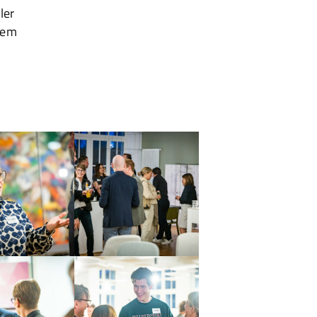
ler
nem