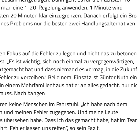
te man eine 1-20-Regelung anwenden. 1 Minute wird
en 20 Minuten klar einzugrenzen. Danach erfolgt ein Bre
eines Problems nur die besten zwei Handlungsalternativen
en Fokus auf die Fehler zu legen und nicht das zu betonen
est. „Es ist wichtig, sich noch einmal zu vergegenwärtigen,
chtgemacht hat und dass niemand es vermag, in die Zukunf
ehler zu verzeihen.“ Bei einem Einsatz ist Günter Nuth ei
 in einem Mehrfamilienhaus hat er an alles gedacht, nur ni
 muss. Nach bangen
en keine Menschen im Fahrstuhl. „Ich habe nach dem
en und meinen Fehler zugegeben. Und meine Leute
as übersehen habe. Dass ich das gemacht habe, hat im Te
. Fehler lassen uns reifen“, so sein Fazit.