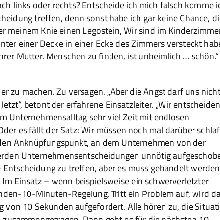
ch links oder rechts? Entscheide ich mich falsch komme i
scheidung treffen, denn sonst habe ich gar keine Chance, di
ter meinem Knie einen Legostein, Wir sind im Kinderzimme
 unter einer Decke in einer Ecke des Zimmers versteckt hab
ihrer Mutter. Menschen zu finden, ist unheimlich … schön.“
ler zu machen. Zu versagen. „Aber die Angst darf uns nich
etzt“, betont der erfahrene Einsatzleiter. „Wir entscheide
 im Unternehmensalltag sehr viel Zeit mit endlosen
er es fällt der Satz: Wir müssen noch mal darüber schlaf
enden Anknüpfungspunkt, an dem Unternehmen von der
werden Unternehmensentscheidungen unnötig aufgeschob
e Entscheidung zu treffen, aber es muss gehandelt werden
er. Im Einsatz – wenn beispielsweise ein schwerverletzter
unden-10-Minuten-Regelung. Tritt ein Problem auf, wird d
 von 10 Sekunden aufgefordert. Alle hören zu, die Situat
n zusammengetragen. Dann geht es für die nächsten 10