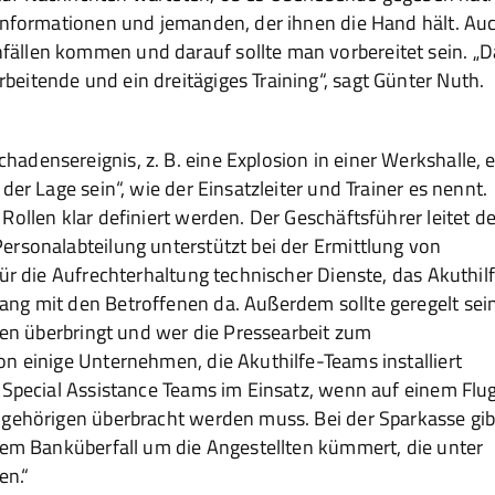
 Informationen und jemanden, der ihnen die Hand hält. Au
ällen kommen und darauf sollte man vorbereitet sein. „
eitende und ein dreitägiges Training“, sagt Günter Nuth.
densereignis, z. B. eine Explosion in einer Werkshalle, 
der Lage sein“, wie der Einsatzleiter und Trainer es nennt.
Rollen klar definiert werden. Der Geschäftsführer leitet d
ersonalabteilung unterstützt bei der Ermittlung von
ür die Aufrechterhaltung technischer Dienste, das Akuthil
ng mit den Betroffenen da. Außerdem sollte geregelt sein
hten überbringt und wer die Pressearbeit zum
n einige Unternehmen, die Akuthilfe-Teams installiert
 Special Assistance Teams im Einsatz, wenn auf einem Flu
ngehörigen überbracht werden muss. Bei der Sparkasse gib
nem Banküberfall um die Angestellten kümmert, die unter
en.“