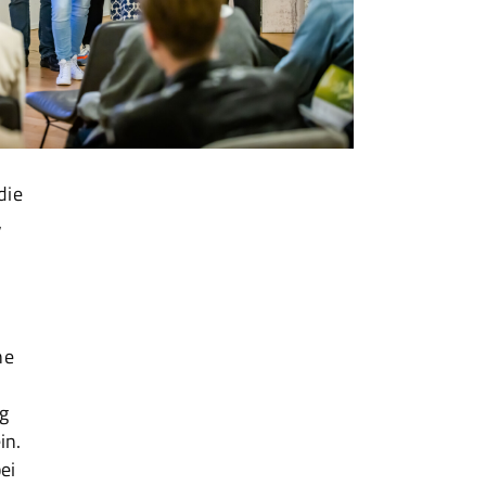
die
,
ne
ug
in.
ei