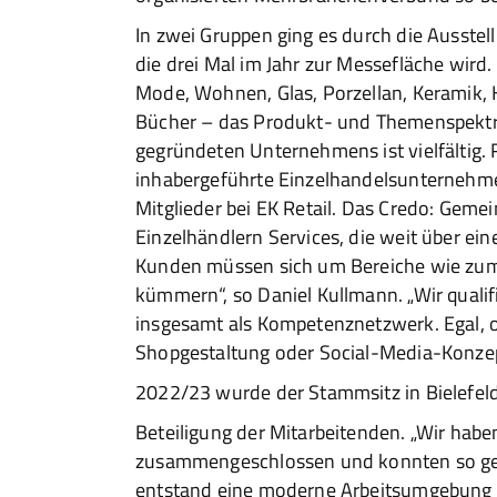
In zwei Gruppen ging es durch die Ausste
die drei Mal im Jahr zur Messefläche wird.
Mode, Wohnen, Glas, Porzellan, Keramik,
Bücher – das Produkt- und Themenspektr
gegründeten Unternehmens ist vielfältig.
inhabergeführte Einzelhandelsunternehme
Mitglieder bei EK Retail. Das Credo: Gemei
Einzelhändlern Services, die weit über 
Kunden müssen sich um Bereiche wie zum B
kümmern“, so Daniel Kullmann. „Wir qualifi
insgesamt als Kompetenznetzwerk. Egal, 
Shopgestaltung oder Social-Media-Konzep
2022/23 wurde der Stammsitz in Bielefeld
Beteiligung der Mitarbeitenden. „Wir haben
zusammengeschlossen und konnten so gem
entstand eine moderne Arbeitsumgebung 