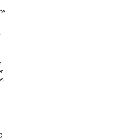
te
-
“
n
er
as
m
g