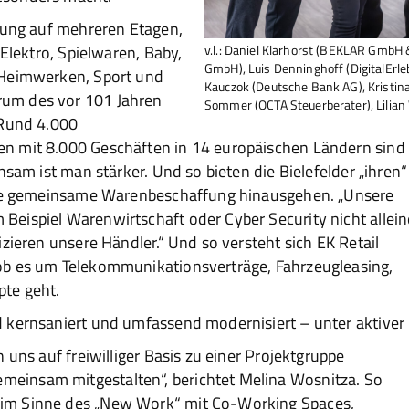
llung auf mehreren Etagen,
v.l.: Daniel Klarhorst (BEKLAR GmbH 
 Elektro, Spielwaren, Baby,
GmbH), Luis Denninghoff (DigitalErle
 Heimwerken, Sport und
Kauczok (Deutsche Bank AG), Kristin
um des vor 101 Jahren
Sommer (OCTA Steuerberater), Lilia
 Rund 4.000
n mit 8.000 Geschäften in 14 europäischen Ländern sind
nsam ist man stärker. Und so bieten die Bielefelder „ihren“
eine gemeinsame Warenbeschaffung hinausgehen. „Unsere
eispiel Warenwirtschaft oder Cyber Security nicht allein
zieren unsere Händler.“ Und so versteht sich EK Retail
ob es um Telekommunikationsverträge, Fahrzeugleasing,
te geht.
 kernsaniert und umfassend modernisiert – unter aktiver
 uns auf freiwilliger Basis zu einer Projektgruppe
einsam mitgestalten“, berichtet Melina Wosnitza. So
im Sinne des „New Work“ mit Co-Working Spaces,