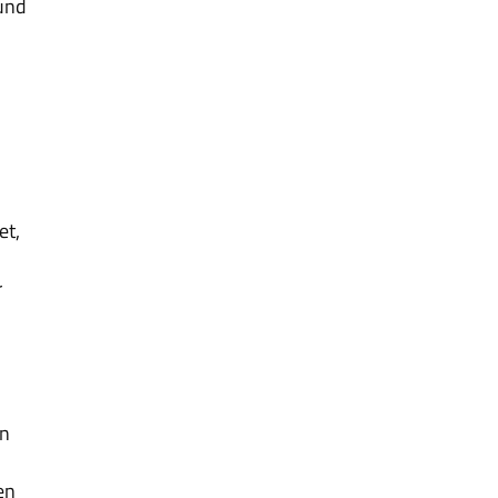
 und
et,
r
en
en