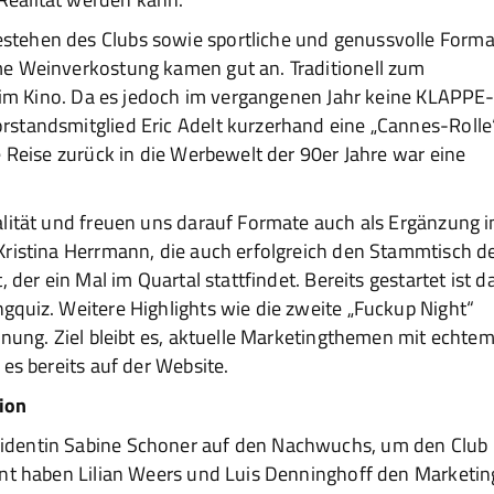
tehen des Clubs sowie sportliche und genussvolle Forma
me Weinverkostung kamen gut an. Traditionell zum
r im Kino. Da es jedoch im vergangenen Jahr keine KLAPPE
standsmitglied Eric Adelt kurzerhand eine „Cannes-Rolle
e Reise zurück in die Werbewelt der 90er Jahre war eine
alität und freuen uns darauf Formate auch als Ergänzung i
Kristina Herrmann, die auch erfolgreich den Stammtisch d
 der ein Mal im Quartal stattfindet. Bereits gestartet ist d
gquiz. Weitere Highlights wie die zweite „Fuckup Night“
anung. Ziel bleibt es, aktuelle Marketingthemen mit echte
es bereits auf der Website.
ion
identin Sabine Schoner auf den Nachwuchs, um den Club
ent haben Lilian Weers und Luis Denninghoff den Marketin