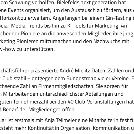
uem Schwung verholfen. Bielefelds next generation hat
tene Events organisiert, um den Austausch zu fördern, aus 
rizont zu erweitern. Angefangen bei einem Gin-Tasting 
cial-Media-Trends bis hin zu KI-Tools für Marketing. An
cher der Pioniere an die anwesenden Mitglieder, ihre jun
arketing Pionieren mitzumachen und den Nachwuchs mit
w-how zu unterstützen.
schäftsführer präsentierte André Mielitz Daten, Zahlen un
r Club stabil – entgegen dem Bundestrend vieler Vereine. E
achsende Zahl an Firmenmitgliedschaften. Sie sorgen für
on Mitarbeitenden unterschiedlichster Abteilungen und
 guten Teilnehmerzahl bei den 40 Club-Veranstaltungen hä
Bedarf der Mitglieder getroffen.
ar ist erstmals mit Anja Teilmeier eine Mitarbeiterin fest f
ntsteht mehr Kontinuität in Organisation, Kommunikation 