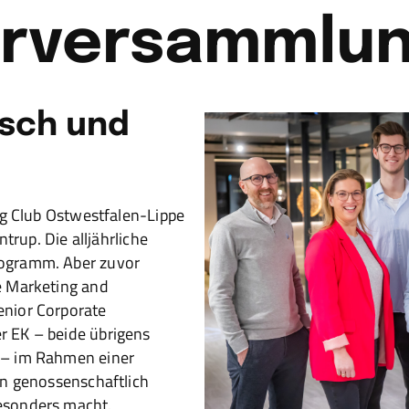
erversammlu
sch und
ng Club Ostwestfalen-Lippe
trup. Die alljährliche
ogramm. Aber zuvor
e Marketing and
nior Corporate
 EK – beide übrigens
 – im Rahmen einer
en genossenschaftlich
esonders macht.