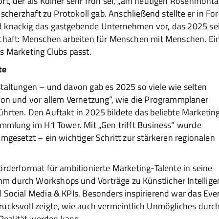
rt, der als Kölner sehr froh sei, „am heutigen Rosenmont
 scherzhaft zu Protokoll gab. Anschließend stellte er in Fo
d knackig das gastgebende Unternehmen vor, das 2025 se
schaft: Menschen arbeiten für Menschen mit Menschen. Ei
s Marketing Clubs passt.
te
staltungen – und davon gab es 2025 so viele wie selten
tion und vor allem Vernetzung“, wie die Programmplaner
hrten. Den Auftakt in 2025 bildete das beliebte Marketin
ammlung im H1 Tower. Mit „Gen trifft Business“ wurde
mgesetzt – ein wichtiger Schritt zur stärkeren regionalen
örderformat für ambitionierte Marketing-Talente in seine
m durch Workshops und Vorträge zu Künstlicher Intellige
 Social Media & KPIs. Besonders inspirierend war das Eve
rucksvoll zeigte, wie auch vermeintlich Unmögliches durc
ealität werden kann.