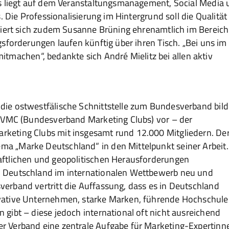
s liegt auf dem Veranstaltungsmanagement, Social Media
. Die Professionalisierung im Hintergrund soll die Qualität
giert sich zudem Susanne Brüning ehrenamtlich im Bereich
sforderungen laufen künftig über ihren Tisch. „Bei uns im
 mitmachen“, bedankte sich André Mielitz bei allen aktiv
die ostwestfälische Schnittstelle zum Bundesverband bild
s BVMC (Bundesverband Marketing Clubs) vor – der
rketing Clubs mit insgesamt rund 12.000 Mitgliedern. De
ma „Marke Deutschland“ in den Mittelpunkt seiner Arbeit.
haftlichen und geopolitischen Herausforderungen
ch Deutschland im internationalen Wettbewerb neu und
verband vertritt die Auffassung, dass es in Deutschland
novative Unternehmen, starke Marken, führende Hochschul
 gibt – diese jedoch international oft nicht ausreichend
er Verband eine zentrale Aufgabe für Marketing-Expertinn