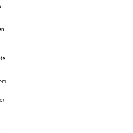
e,
en
ete
dem
er