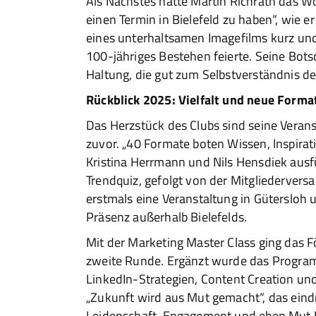
Als Nächstes hatte Martin Richrath das Wo
einen Termin in Bielefeld zu haben“, wie er
eines unterhaltsamen Imagefilms kurz un
100-jähriges Bestehen feierte. Seine Bot
Haltung, die gut zum Selbstverständnis de
Rückblick 2025: Vielfalt und neue Forma
Das Herzstück des Clubs sind seine Veran
zuvor. „40 Formate boten Wissen, Inspira
Kristina Herrmann und Nils Hensdiek ausfü
Trendquiz, gefolgt von der Mitgliedervers
erstmals eine Veranstaltung in Gütersloh u
Präsenz außerhalb Bielefelds.
Mit der Marketing Master Class ging das F
zweite Runde. Ergänzt wurde das Program
LinkedIn-Strategien, Content Creation und
„Zukunft wird aus Mut gemacht“, das eind
Leidenschaft, Engagement und eben Mut R