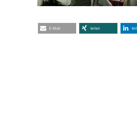
E-Mail
teilen
tei