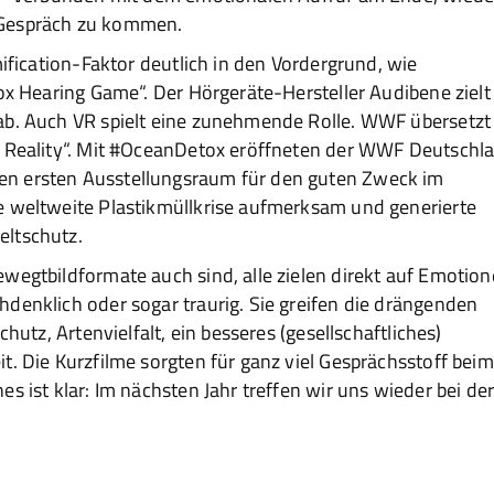
 Gespräch zu kommen.
mification-Faktor deutlich in den Vordergrund, wie
lox Hearing Game“. Der Hörgeräte-Hersteller Audibene zielt
ab. Auch VR spielt eine zunehmende Rolle. WWF übersetzt 
r Reality“. Mit #OceanDetox eröffneten der WWF Deutschl
en ersten Ausstellungsraum für den guten Zweck im
e weltweite Plastikmüllkrise aufmerksam und generierte
eltschutz.
wegtbildformate auch sind, alle zielen direkt auf Emotio
denklich oder sogar traurig. Sie greifen die drängenden
chutz, Artenvielfalt, ein besseres (gesellschaftliches)
t. Die Kurzfilme sorgten für ganz viel Gesprächsstoff beim
s ist klar: Im nächsten Jahr treffen wir uns wieder bei de