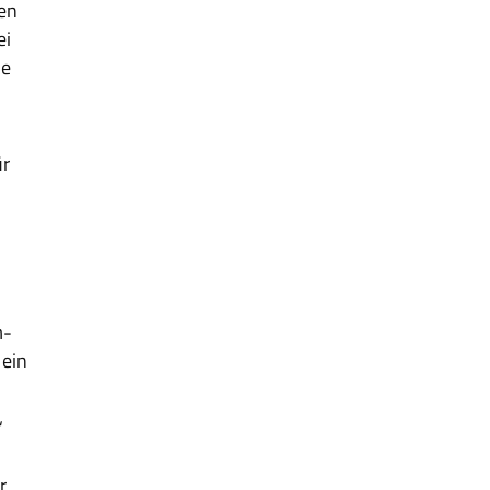
en
ei
ne
ür
m-
 ein
“
r