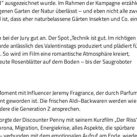
old“ ausgezeichnet wurde. Im Rahmen der Kampagne erzähl
genen Garten der Natur überlässt – und eben nicht alle zw
st, dass eher naturbelassene Gärten Insekten und Co. ei
bei der Jury gut an. Der Spot „Technik ist gut. Im richtigen
e anlässlich des Valentinstags produziert und plädiert f
 So wird im Film eine romantische Atmosphäre kreiert,
eute Rosenblätter auf dem Boden – bis der Saugroboter
Moment mit Influencer Jeremy Fragrance, der durch Parfu
t geworden ist. Die frischen Aldi-Backwaren werden wie
ndere die Generation Z ansprechen.
orgte der Discounter Penny mit seinem Kurzfilm „Der Riss
rona, Migration, Energiekrise, alles Aspekte, die spürbare
n – verbunden mit dem emotionalen Aufruf am Ende, wiede