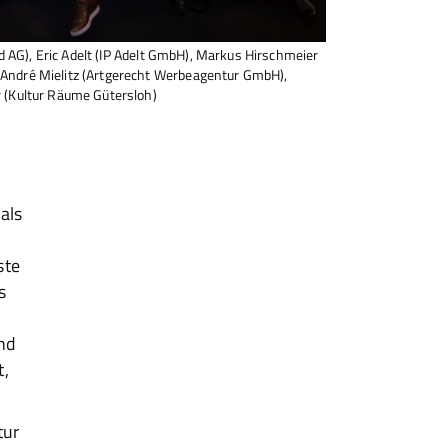
and AG), Eric Adelt (IP Adelt GmbH), Markus Hirschmeier
André Mielitz (Artgerecht Werbeagentur GmbH),
r (Kultur Räume Gütersloh)
als
ste
s
und
t,
tur