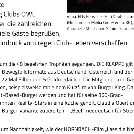
te
g Clubs OWL
v.l.n.r. Nils Hensdiek (Hilti Deutschl
ber die zahlreichen
(Hirschmeier Media GmbH & Co. KG), 
Annabelle Mielitz und Sabine Schone
viele Gäste begrüßen,
Eindruck vom regen Club-Leben verschaffen
m die 48 begehrten Trophäen gegangen. DIE KLAPPE gilt 
e Bewegtbildformate aus Deutschland, Österreich und der
22 Mal Silber und 5 Goldmedaillen. Die Mitglieder und Gä
en, beispielsweise mit einem Kurzfilm von Burger King. Da
ant-Based-Burger werden und hat für seine 360-Grad-
annten Reality-Stars in eine Küche geholt. Claudia Obert 
Burger-Variante zubereiten – „Beef“ neudeutsch für Strei
h um Nachhaltigkeit, wie der HORNBACH-Film „Lass die Na