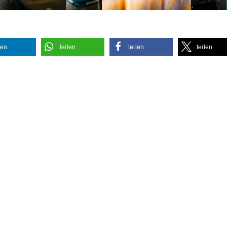
len
teilen
teilen
teilen